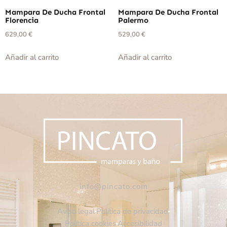
Mampara De Ducha Frontal
Mampara De Ducha Frontal
Florencia
Palermo
629,00
€
529,00
€
Añadir al carrito
Añadir al carrito
info@pincato.com
Aviso legal
Política de privacidad
Política cookies
Accesibilidad