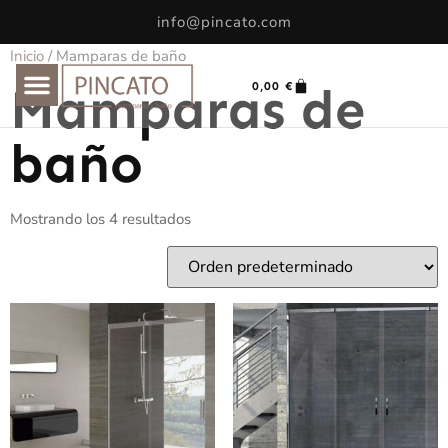
info@pincato.com
Inicio
/ Mamparas de baño
Mamparas de
0,00
€
baño
Mostrando los 4 resultados